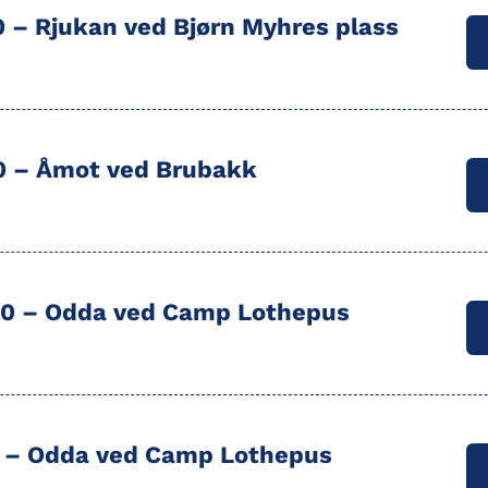
00 –
Rjukan
ved Bjørn Myhres plass
00 –
Åmot
ved Brubakk
00 –
Odda
ved Camp Lothepus
0 –
Odda
ved Camp Lothepus