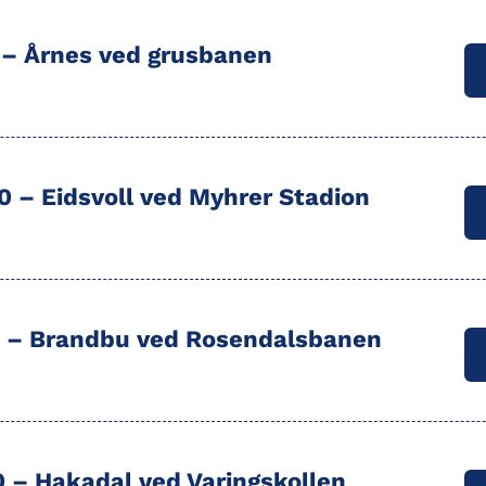
0 –
Årnes
ved grusbanen
0 – Eidsvoll
ved Myhrer Stadion
0 –
Brandbu
ved Rosendalsbanen
0 –
Hakadal
ved Varingskollen