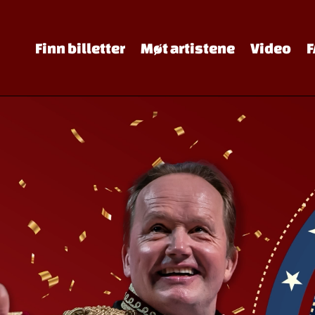
Finn billetter
Møt artistene
Video
F