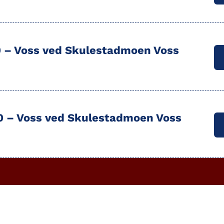
0 –
Voss
ved Skulestadmoen Voss
00 –
Voss
ved Skulestadmoen Voss